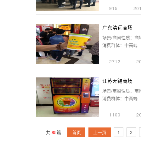
915
20
广东清远商场
场景/商圈性质：商
消费群体：中高端
2712
2
江苏无锡商场
场景/商圈性质：商
消费群体：中高端
1100
2
共
85
篇
首页
上一页
1
2